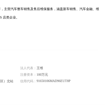
市，主营汽车整车销售及售后维保服务，涵盖新车销售、汽车金融、维
S 店类企业。
法人代表：
王维
注册资本：
100万元
91650106MAD96EUT8P
河区）北站
信用代码：