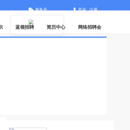
服务号
登录
|
注册
信
职
蓝领招聘
简历中心
网络招聘会