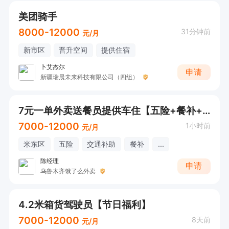
美团骑手
8000-12000
31分钟前
元/月
新市区
晋升空间
提供住宿
卜艾杰尔
申请
新疆瑞晨未来科技有限公司（四组）
7元一单外卖送餐员提供车住【五险+餐补+话补+年终奖】
7000-12000
1小时前
元/月
米东区
五险
交通补助
餐补
...
陈经理
申请
乌鲁木齐饿了么外卖
4.2米箱货驾驶员【节日福利】
7000-12000
8天前
元/月