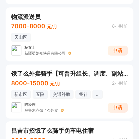
物流派送员
7000-8000
8小时前
元/月
天山区
杨女士
申请
新疆槊划夜快递有限公司
饿了么外卖骑手【可晋升组长、调度、副站长、站长】
8000-15000
2小时前
元/月
新市区
五险
交通补助
餐补
...
陆经理
申请
乌鲁木齐饿了么外卖
昌吉市招饿了么骑手免车电住宿