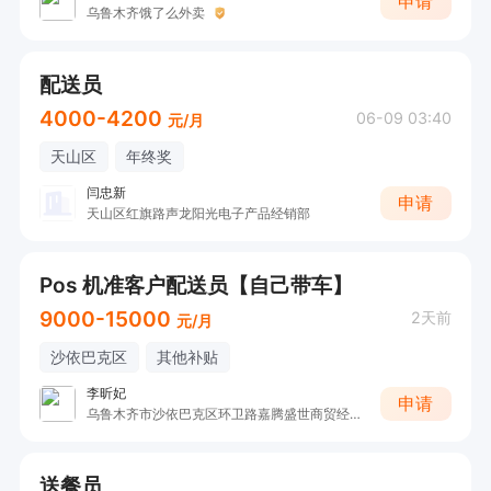
申请
乌鲁木齐饿了么外卖
配送员
4000-4200
06-09 03:40
元/月
天山区
年终奖
闫忠新
申请
天山区红旗路声龙阳光电子产品经销部
Pos 机准客户配送员【自己带车】
9000-15000
2天前
元/月
沙依巴克区
其他补贴
李昕妃
申请
乌鲁木齐市沙依巴克区环卫路嘉腾盛世商贸经营部
送餐员