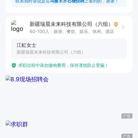
联系我时请说是在
乌鲁木齐石榴快聘
上看到的，谢谢！
力。  

6. 积极参与公司组织的培训与考核，提升专业服务
新疆瑞晨未来科技有限公司（六组）
水平。

60-100人
旅游、餐饮、娱乐、休闲、酒店
江虹女士
任职要求  

新疆瑞晨未来科技有限公司（六组）
1. 具备合法有效身份证件，能独立完成配送任务。  

求职过程中请勿缴纳费用，保持谨慎防止受骗！
2. 熟悉电动车驾驶，具备基本导航操作能力，能
快速适应配送路线。  

3. 具备较强的责任心和抗压能力，能够适应灵活
的工作时间。  

4. 有相关配送经验者优先，接受过基础培训者更
佳。  

广告
5. 能够遵守公司规章制度，保持良好职业操守。  

6. 有团队协作精神，愿意在工作中不断学习与成
广告