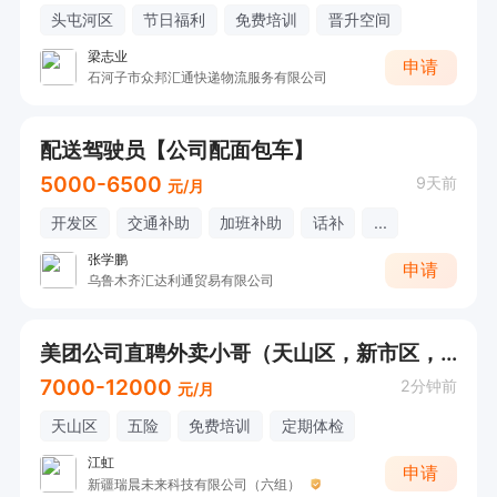
头屯河区
节日福利
免费培训
晋升空间
梁志业
申请
石河子市众邦汇通快递物流服务有限公司
配送驾驶员【公司配面包车】
5000-6500
9天前
元/月
开发区
交通补助
加班补助
话补
...
张学鹏
申请
乌鲁木齐汇达利通贸易有限公司
美团公司直聘外卖小哥（天山区，新市区，沙区均可安排）
7000-12000
2分钟前
元/月
天山区
五险
免费培训
定期体检
江虹
申请
新疆瑞晨未来科技有限公司（六组）