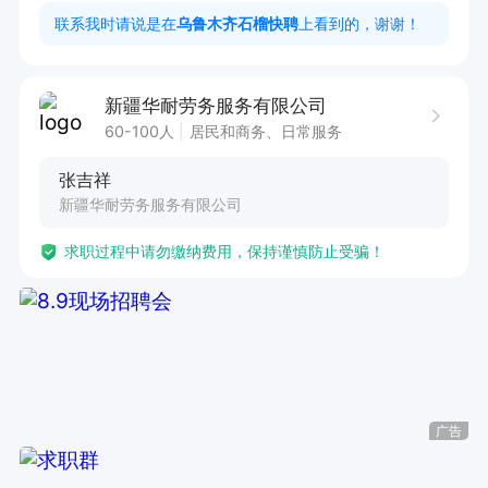
5. 积极收集师生对食堂餐饮服务的意见和建议，
联系我时请说是在
乌鲁木齐石榴快聘
上看到的，谢谢！
不断改进菜品与服务。

6. 协调与学校各部门的关系，确保食堂工作顺利开
新疆华耐劳务服务有限公司
展。

60-100人
居民和商务、日常服务
张吉祥
任职要求：

新疆华耐劳务服务有限公司
1. 具备丰富的食堂管理经验，熟悉餐饮行业运营流
求职过程中请勿缴纳费用，保持谨慎防止受骗！
程。

2. 拥有良好的食品安全意识，严格把控食品质量
与安全。

3. 具备较强的组织协调能力和团队管理能力。

4. 能够熟练运用成本控制方法，有效降低运营成
本。

广告
5. 具备良好的沟通能力，能与师生及各部门保持