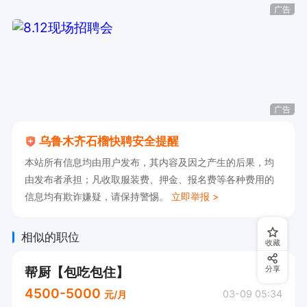
良好互动。

广告
6. 退伍军人优先考虑，拥有较强的责任心与执行
力。

广告
福利待遇：提供食宿，享受加班补助、节日福利、
工作餐、免费培训、晋升空间、其他补贴及补助。

乌鲁木齐石榴快聘安全提醒
联系我时请说是在石榴快聘上看到的，对接工作岗
本站所有信息均由用户发布，其内容及因之产生的后果，均
由发布者承担；凡收取服装费、押金、报名费等各种费用的
位效率更高！
信息均有欺诈嫌疑，请保持警惕。
立即举报 >
相似的职位
收藏
帮厨【包吃包住】
分享
4500-5000
03-09 05:34
元/月