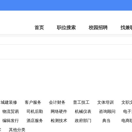
微
首页
职位搜索
校园招聘
找兼
城建装修
客户服务
会计财务
普工技工
文体培训
文职
物流贸易
司机后勤
网络硬件
机械仪表
咨询顾问
电子
编辑发行
酒店服务
检测技术
政府部门
典当
电商
术
其他分类