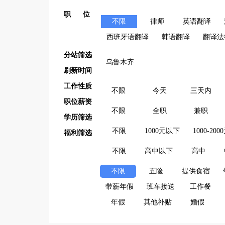
职 位
不限
律师
英语翻译
西班牙语翻译
韩语翻译
翻译法
分站筛选
乌鲁木齐
刷新时间
工作性质
不限
今天
三天内
职位薪资
不限
全职
兼职
学历筛选
不限
1000元以下
1000-200
福利筛选
不限
高中以下
高中
不限
五险
提供食宿
带薪年假
班车接送
工作餐
年假
其他补贴
婚假