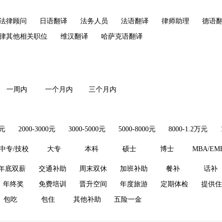
法律顾问
日语翻译
法务人员
法语翻译
律师助理
德语
律其他相关职位
维汉翻译
哈萨克语翻译
一周内
一个月内
三个月内
0元
2000-3000元
3000-5000元
5000-8000元
8000-1.2万元
中专/技校
大专
本科
硕士
博士
MBA/EM
年底双薪
交通补助
周末双休
加班补助
餐补
话补
年终奖
免费培训
晋升空间
年度旅游
定期体检
提供住
包吃
包住
其他补助
五险一金