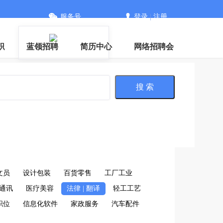
服务号
登录
|
注册
信
职
蓝领招聘
简历中心
网络招聘会
搜 索
文员
设计包装
百货零售
工厂工业
通讯
医疗美容
法律 | 翻译
轻工工艺
职位
信息化软件
家政服务
汽车配件