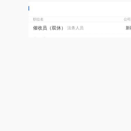
职位名
公司
催收员（双休）
法务人员
新
电话客服
法务人员
新
法务员
法务人员
新
实习律师 【交社保+无工位费】
律师助理
新
专职律师【交社保+无工位费】
律师
新
法务文员
法务人员
新
授薪律师【五险+周末双休+节日福利+有A证】
律师
新
独立律师【五险+周末双休+节日福利】
律师
新
英语老师【五险+周末双休】
英语翻译
新