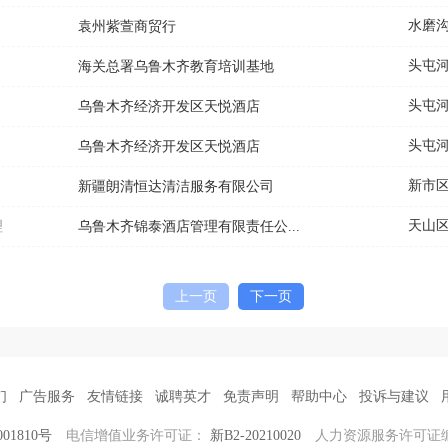
水磨
袁州紫萱商贸行
头屯
海关总署乌鲁木齐教育培训基地
头屯
乌鲁木齐经济开发区天悦酒店
头屯
乌鲁木齐经济开发区天悦酒店
新市
新疆朗清恒达清洁服务有限公司
天山
理
乌鲁木齐锦泰酒店管理有限责任公...
上一页
下一页
们
广告服务
友情链接
诚聘英才
免责声明
帮助中心
投诉与建议
001810号
电信增值业务许可证：
新B2-20210020
人力资源服务许可证