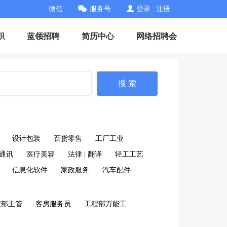
微信
服务号
登录
|
注册
职
蓝领招聘
简历中心
网络招聘会
搜 索
设计包装
百货零售
工厂工业
通讯
医疗美容
法律 | 翻译
轻工工艺
信息化软件
家政服务
汽车配件
程部主管
客房服务员
工程部万能工