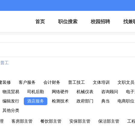
首页
职位搜索
校园招聘
找兼
普工
建装修
客户服务
会计财务
普工技工
文体培训
文职文员
物流贸易
司机后勤
网络硬件
机械仪表
咨询顾问
电子
编辑发行
酒店服务
检测技术
政府部门
典当
电商职位
其他分类
理
客房部主管
餐饮部主管
安保部主管
保洁部主管
工