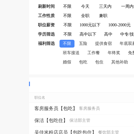
刷新时间
不限
今天
三天内
一周内
工作性质
不限
全职
兼职
职位薪资
不限
1000元以下
1000-2000元
学历筛选
不限
高中以下
高中
中专/
福利筛选
不限
五险
提供食宿
年底双
班车接送
工作餐
年终奖
免
婚假
包吃
包住
其他补助
职位名
客房服务员【包吃】
客房服务员
保洁【包吃住】
保洁部主管
吴佳米粉店店员【包吃包住】
餐饮部主管