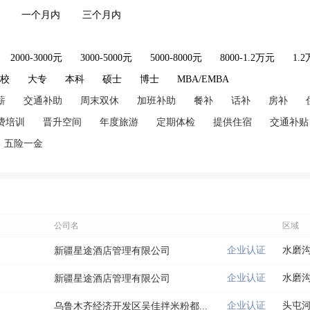
一个月内
三个月内
2000-3000元
3000-5000元
5000-8000元
8000-1.2万元
1.
技校
大专
本科
硕士
博士
MBA/EMBA
薪
交通补助
周末双休
加班补助
餐补
话补
房补
费培训
晋升空间
年度旅游
定期体检
提供住宿
交通补贴
五险一金
公司名
区域
企业认证
水磨
新疆星途酒店管理有限公司
企业认证
水磨
新疆星途酒店管理有限公司
企业认证
头屯
乌鲁木齐经济开发区吴佳拌米粉都...